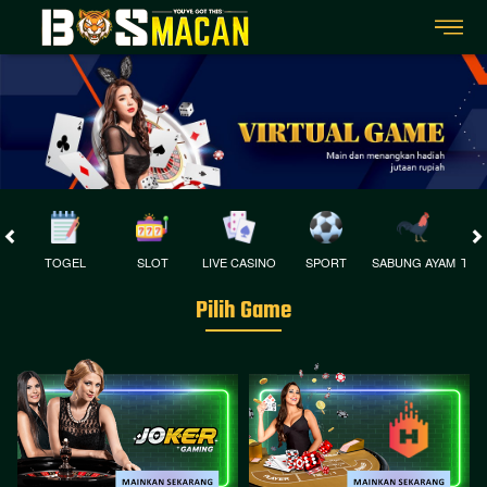
TOGEL
SLOT
LIVE CASINO
SPORT
SABUNG AYAM
TEM
Pilih Game